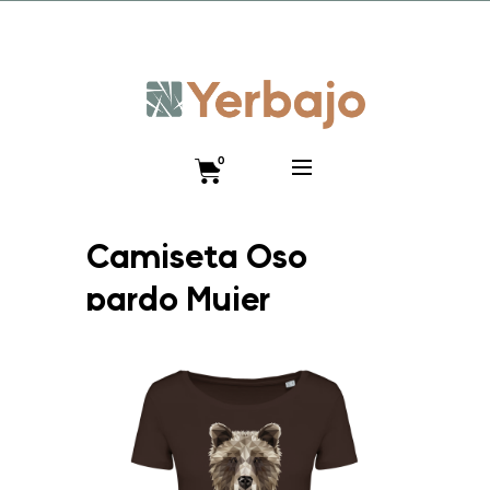
Promo lanzamiento 10% y envío gratis hasta el 12 de
diciembre!! Código VISTEANIMAL
0
Camiseta Oso
pardo Mujer