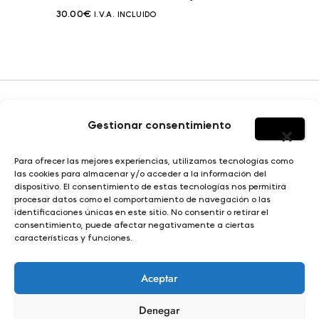
30.00
€
I.V.A. INCLUIDO
Gestionar consentimiento
HOMBRE
Para ofrecer las mejores experiencias, utilizamos tecnologías como
SOBRE YERBAJO
las cookies para almacenar y/o acceder a la información del
MUJER
dispositivo. El consentimiento de estas tecnologías nos permitirá
DISEÑO E ILUSTRACIÓN
procesar datos como el comportamiento de navegación o las
NIÑO
identificaciones únicas en este sitio. No consentir o retirar el
consentimiento, puede afectar negativamente a ciertas
características y funciones.
© Yerbajo 2024
Condiciones de compra |
Aviso legal |
Política de privacidad |
Aceptar
Política de cookies |
Términos y condiciones |
Propiedad intelectual y derechos de autor
Denegar