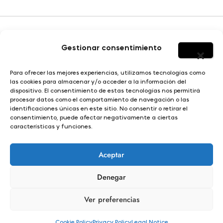
Gestionar consentimiento
HOMBRE
Para ofrecer las mejores experiencias, utilizamos tecnologías como
SOBRE YERBAJO
las cookies para almacenar y/o acceder a la información del
MUJER
dispositivo. El consentimiento de estas tecnologías nos permitirá
DISEÑO E ILUSTRACIÓN
procesar datos como el comportamiento de navegación o las
NIÑO
identificaciones únicas en este sitio. No consentir o retirar el
consentimiento, puede afectar negativamente a ciertas
características y funciones.
© Yerbajo 2024
Condiciones de compra |
Aviso legal |
Política de privacidad |
Aceptar
Política de cookies |
Términos y condiciones |
Propiedad intelectual y derechos de autor
Denegar
Ver preferencias
Cookie Policy
Privacy Policy
Legal Notice