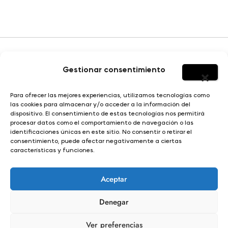
Gestionar consentimiento
HOMBRE
Para ofrecer las mejores experiencias, utilizamos tecnologías como
SOBRE YERBAJO
las cookies para almacenar y/o acceder a la información del
MUJER
dispositivo. El consentimiento de estas tecnologías nos permitirá
DISEÑO E ILUSTRACIÓN
procesar datos como el comportamiento de navegación o las
NIÑO
identificaciones únicas en este sitio. No consentir o retirar el
consentimiento, puede afectar negativamente a ciertas
características y funciones.
© Yerbajo 2024
Condiciones de compra |
Aviso legal |
Política de privacidad |
Aceptar
Política de cookies |
Términos y condiciones |
Propiedad intelectual y derechos de autor
Denegar
Ver preferencias