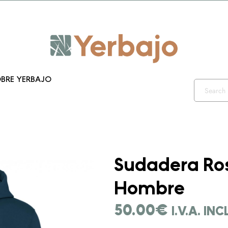
iento 10% y envío gratis hasta el 12 de diciembre!! Códig
BRE YERBAJO
Sudadera Ros
Hombre
50.00
€
I.V.A. IN