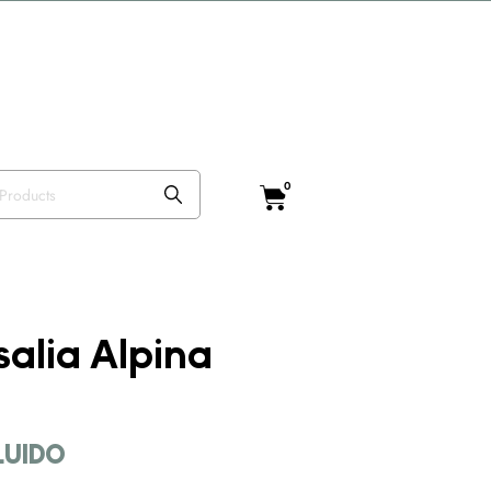
o VISTEANIMAL
0
alia Alpina
CLUIDO