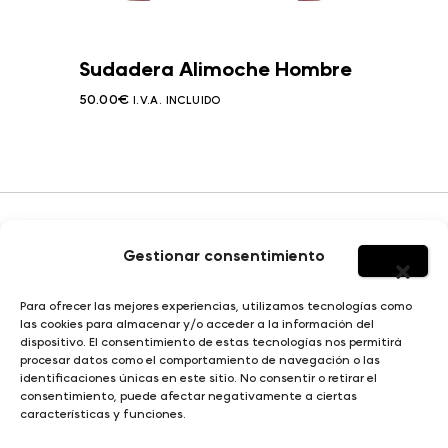
Sudadera Alimoche Hombre
50.00
€
I.V.A. INCLUIDO
Gestionar consentimiento
HOMBRE
Para ofrecer las mejores experiencias, utilizamos tecnologías como
SOBRE YERBAJO
las cookies para almacenar y/o acceder a la información del
MUJER
dispositivo. El consentimiento de estas tecnologías nos permitirá
DISEÑO E ILUSTRACIÓN
procesar datos como el comportamiento de navegación o las
NIÑO
identificaciones únicas en este sitio. No consentir o retirar el
consentimiento, puede afectar negativamente a ciertas
características y funciones.
© Yerbajo 2024
Condiciones de compra |
Aviso legal |
Política de privacidad |