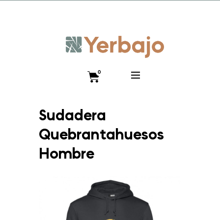
Promo lanzamiento 10% y envío gratis hasta el 12 de
diciembre!! Código VISTEANIMAL
0
Sudadera
Quebrantahuesos
Hombre