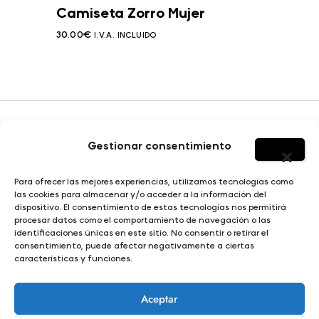
Camiseta Zorro Mujer
30.00
€
I.V.A. INCLUIDO
Gestionar consentimiento
HOMBRE
Para ofrecer las mejores experiencias, utilizamos tecnologías como
SOBRE YERBAJO
las cookies para almacenar y/o acceder a la información del
MUJER
dispositivo. El consentimiento de estas tecnologías nos permitirá
DISEÑO E ILUSTRACIÓN
procesar datos como el comportamiento de navegación o las
NIÑO
identificaciones únicas en este sitio. No consentir o retirar el
consentimiento, puede afectar negativamente a ciertas
características y funciones.
© Yerbajo 2024
Condiciones de compra |
Aviso legal |
Política de privacidad |
Aceptar
Política de cookies |
Términos y condiciones |
Propiedad intelectual y derechos de autor