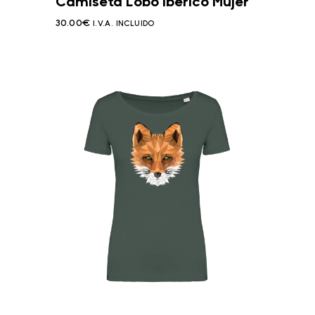
Camiseta Lobo Ibérico Mujer
30.00
€
I.V.A. INCLUIDO