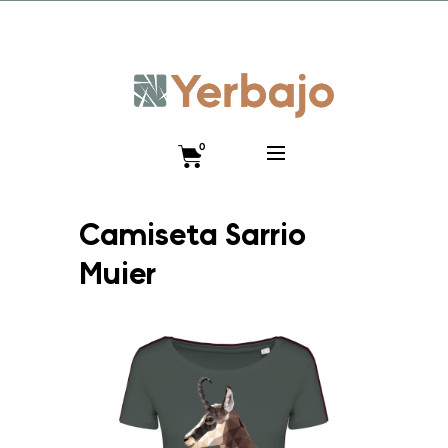
Promo lanzamiento 10% y envío gratis hasta el 12 de
diciembre!! Código VISTEANIMAL
0
Camiseta Sarrio
Mujer