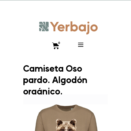
Promo lanzamiento 10% y envío gratis hasta el 12 de
diciembre!! Código VISTEANIMAL
0
Camiseta Oso
pardo. Algodón
orgánico.