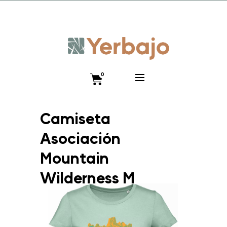
Promo lanzamiento 10% y envío gratis hasta el 12 de
diciembre!! Código VISTEANIMAL
0
Camiseta
Asociación
Mountain
Wilderness M