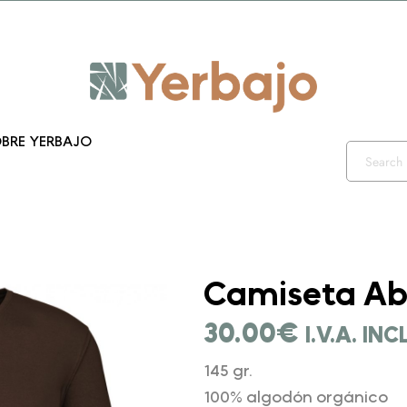
iento 10% y envío gratis hasta el 12 de diciembre!! Códig
BRE YERBAJO
Camiseta Ab
30.00
€
I.V.A. IN
145 gr.
100% algodón orgánico