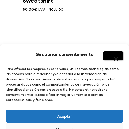
Sweatshirt
50.00
€
I.V.A. INCLUIDO
Gestionar consentimiento
HOMBRE
Para ofrecer las mejores experiencias, utilizamos tecnologías como
SOBRE YERBAJO
las cookies para almacenar y/o acceder a la información del
MUJER
dispositivo. El consentimiento de estas tecnologías nos permitirá
DISEÑO E ILUSTRACIÓN
procesar datos como el comportamiento de navegación o las
NIÑO
identificaciones únicas en este sitio. No consentir o retirar el
consentimiento, puede afectar negativamente a ciertas
características y funciones.
© Yerbajo 2024
Condiciones de compra |
Aviso legal |
Política de privacidad |
Aceptar
Política de cookies |
Términos y condiciones |
Propiedad intelectual y derechos de autor