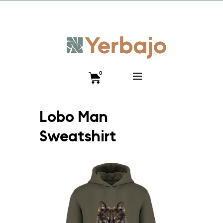
Promo lanzamiento 10% y envío gratis hasta el 12 de
diciembre!! Código VISTEANIMAL
0
Lobo Man
Sweatshirt