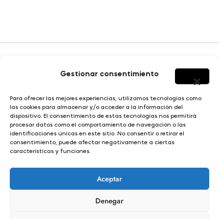
Gestionar consentimiento
HOMBRE
Para ofrecer las mejores experiencias, utilizamos tecnologías como
SOBRE YERBAJO
las cookies para almacenar y/o acceder a la información del
MUJER
dispositivo. El consentimiento de estas tecnologías nos permitirá
DISEÑO E ILUSTRACIÓN
procesar datos como el comportamiento de navegación o las
NIÑO
identificaciones únicas en este sitio. No consentir o retirar el
consentimiento, puede afectar negativamente a ciertas
características y funciones.
© Yerbajo 2024
Condiciones de compra |
Aviso legal |
Política de privacidad |
Aceptar
Política de cookies |
Términos y condiciones |
Propiedad intelectual y derechos de autor
Denegar