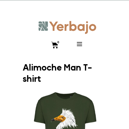
Promo lanzamiento 10% y envío gratis hasta el 12 de
diciembre!! Código VISTEANIMAL
0
Alimoche Man T-
shirt